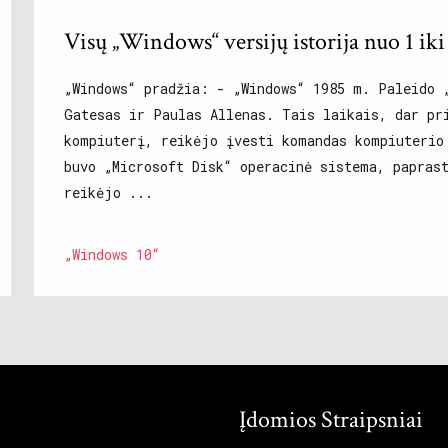
Visų „Windows“ versijų istorija nuo 1 iki
„Windows“ pradžia: - „Windows“ 1985 m. Paleido 
Gatesas ir Paulas Allenas. Tais laikais, dar pr
kompiuterį, reikėjo įvesti komandas kompiuterio
buvo „Microsoft Disk“ operacinė sistema, papras
reikėjo ...
„Windows 10“
Įdomios Straipsniai