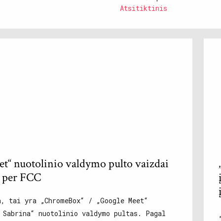
Atsitiktinis
t“ nuotolinio valdymo pulto vaizdai
 per FCC
a, tai yra „ChromeBox“ / „Google Meet“
 Sabrina“ nuotolinio valdymo pultas. Pagal