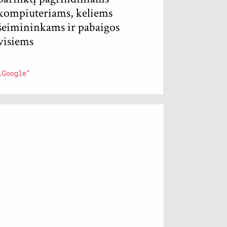
kompiuteriams, keliems
šeimininkams ir pabaigos
visiems
„Google“