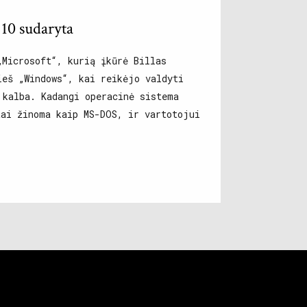
 10 sudaryta
„Microsoft“, kurią įkūrė Billas
ieš „Windows“, kai reikėjo valdyti
 kalba. Kadangi operacinė sistema
tai žinoma kaip MS-DOS, ir vartotojui