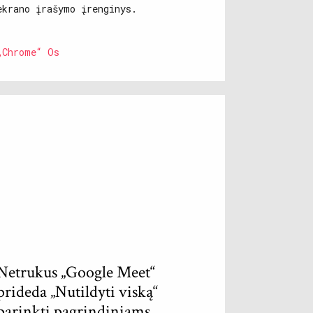
ekrano įrašymo įrenginys.
„Chrome“ Os
Netrukus „Google Meet“
prideda „Nutildyti viską“
parinktį pagrindiniams