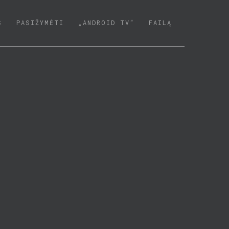
S
PASIŽYMĖTI
„ANDROID TV“
FAILĄ