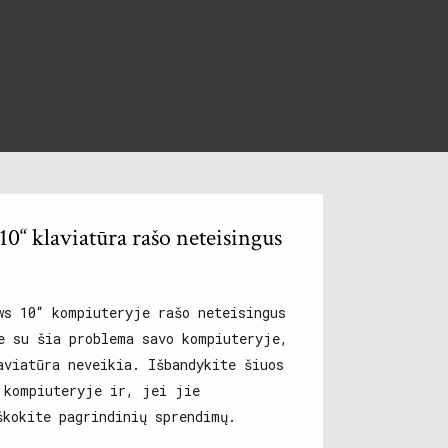
10“ klaviatūra rašo neteisingus
ws 10“ kompiuteryje rašo neteisingus
e su šia problema savo kompiuteryje,
aviatūra neveikia. Išbandykite šiuos
 kompiuteryje ir, jei jie
škokite pagrindinių sprendimų.